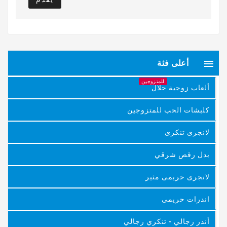

أعلى فئة
للمتزوجين
ألعاب زوجية حلال
كلبشات الحب للمتزوجين
لانجرى تنكرى
بدل رقص شرقي
لانجرى حريمى مثير
اندرات حريمى
أندر رجالي - تنكري رجالي