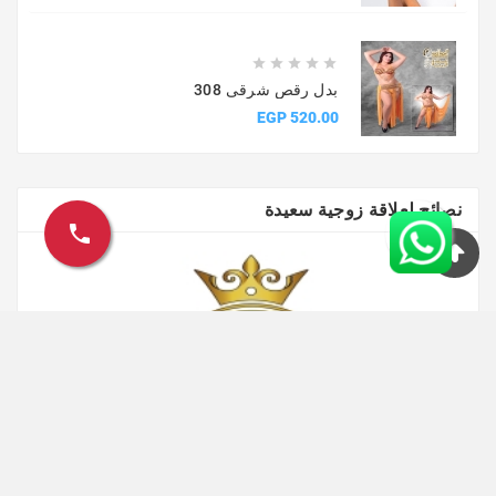





بدل رقص شرقى 308
السعر
520.00 EGP
نصائح لعلاقة زوجية سعيدة
call