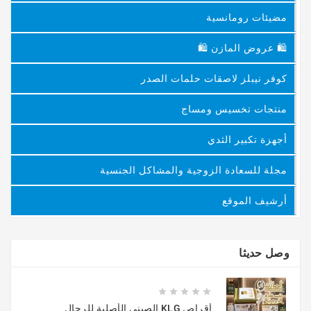
مضيئات رومانسية
🛍 عروض المازن 🛍
كوفر نيبلز لاصقات حلمات الصدر
منتجات تخسيس ومساج
أجهزة تكبير الثدي
مجلة للسعادة الزوجية والمشاكل الجنسية
أرشيف الموقع
وصل حديثا





أقراص KLG الصيني الأصلية للرجال