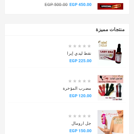
السعر
السعر
500.00 EGP
450.00 EGP
الأساسي
منتجات مميزة





نقط ليدي إيرا
السعر
225.00 EGP





مضرب المؤخرة
السعر
120.00 EGP





جل ارومال
السعر
150.00 EGP