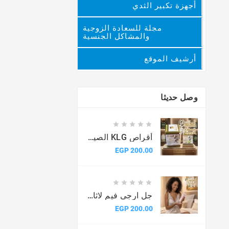
أجهزة تكبير الثدي
مجلة للسعادة الزوجية
والمشاكل الجنسية
أرشيف الموقع
وصل حديثا





أقراص KLG الصيني الأصلية للرجال
السعر
200.00 EGP





جل ارجى فيم لاثارة النساء
السعر
200.00 EGP