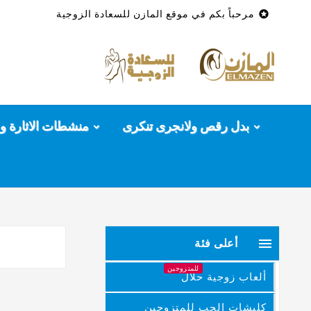

مرحباً بكم في موقع المازن للسعادة الزوجية
بدل رقص ولانجرى تنكرى
منشطات الاثارة وا

أعلى فئة
للمتزوجين
ألعاب زوجية حلال
كلبشات الحب للمتزوجين