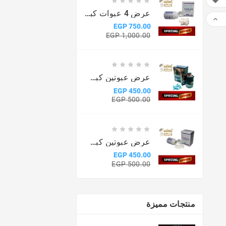






عرض 4 عبوات كبسولات فياماكس

750.00 EGP
السعر
السعر
1,000.00 EGP
الأساسي





عرض عبوتين كبسولات ماكس مان
450.00 EGP
السعر
السعر
500.00 EGP
الأساسي





عرض عبوتين كبسولات فيماكس
450.00 EGP
السعر
السعر
500.00 EGP
الأساسي
منتجات مميزة