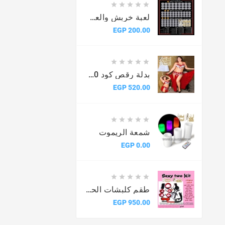





لعبة خربش والعب للمتزوجين
السعر
200.00 EGP





بدلة رقص كود 2050
السعر
520.00 EGP





شمعة الريموت
السعر
0.00 EGP





طقم كلبشات الحب سكسى كيت
السعر
950.00 EGP