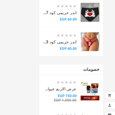





اندر حريمى كود 6017
السعر
60.00 EGP





اندر حريمى كود 6013
السعر
60.00 EGP
خصومات





عرض الاربع عبوات من كبسولات ماكس مان

750.00 EGP
السعر
السعر
1,000.00 EGP
الأساسي
