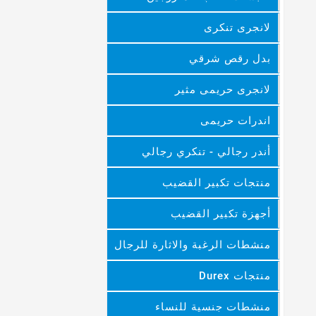
لانجرى تنكرى
بدل رقص شرقي
لانجرى حريمى مثير
اندرات حريمى
أندر رجالي - تنكري رجالي
منتجات تكبير القضيب
أجهزة تكبير القضيب
منشطات الرغبة والاثارة للرجال
منتجات Durex
منشطات جنسية للنساء