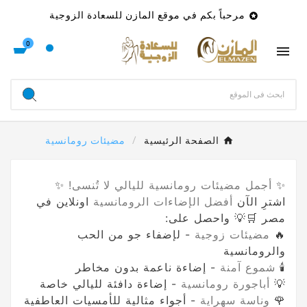
مرحباً بكم في موقع المازن للسعادة الزوجية

0

الصفحة الرئيسية
مضيئات رومانسية
✨
أجمل مضيئات رومانسية لليالي لا تُنسى!
✨
اشترِ الآن
أفضل الإضاءات الرومانسية
اونلاين في
مصر 🛒💡 واحصل على:
🔥
مضيئات زوجية
- لإضفاء جو من الحب
والرومانسية
🕯️
شموع آمنة
- إضاءة ناعمة بدون مخاطر
💡
أباجورة رومانسية
- إضاءة دافئة لليالي خاصة
🌹
وناسة سهراية
- أجواء مثالية للأمسيات العاطفية