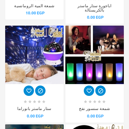
اباجورة ستار ماستر
شمعة المية الرومانسية
بالكريستالة
10.00 EGP
0.00 EGP














شمعة سنسور نفخ
ستار ماستر بانوراما
0.00 EGP
0.00 EGP