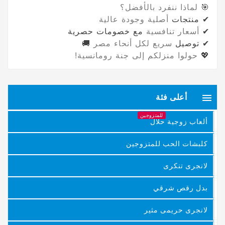
🎯
لماذا ننفرد بالأفضل؟
✔ منتجات
أصلية وجودة عالية
✔
أسعار تنافسية
مع خصومات حصرية
✔ توصيل
سريع لكل أنحاء مصر
🚚
💖
حولوا منزلكم إلى جنة رومانسية!

أعلى فئة
للمتزوجين
ألعاب زوجية حلال
كلبشات الحب للمتزوجين
لانجرى تنكرى
بدل رقص شرقي
لانجرى حريمى مثير