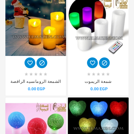














شمعة الريموت
الشمعة الرومانسيه الراقصة
0.00 EGP
0.00 EGP