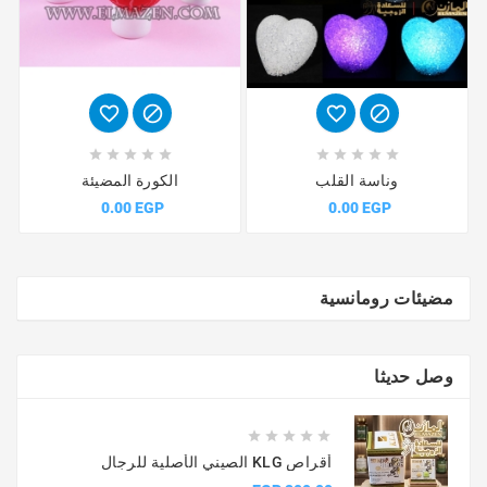














وناسة القلب
الكورة المضيئة
0.00 EGP
0.00 EGP
مضيئات رومانسية
وصل حديثا





أقراص KLG الصيني الأصلية للرجال