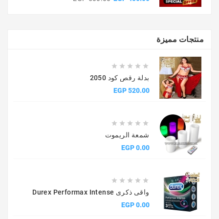
الأساسي
منتجات مميزة





بدلة رقص كود 2050
السعر
520.00 EGP





شمعة الريموت
السعر
0.00 EGP





واقى ذكرى Durex Performax Intense
السعر
0.00 EGP