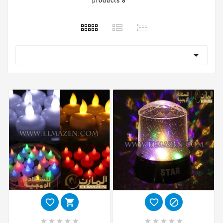
8 products














