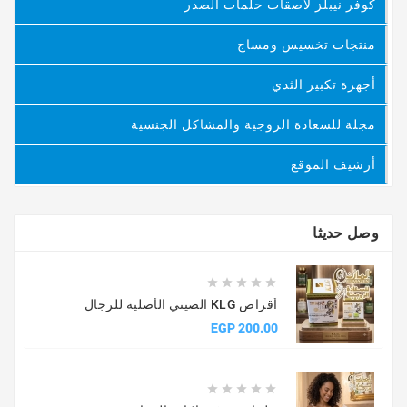
كوفر نيبلز لاصقات حلمات الصدر
منتجات تخسيس ومساج
أجهزة تكبير الثدي
مجلة للسعادة الزوجية والمشاكل الجنسية
أرشيف الموقع
وصل حديثا





أقراص KLG الصيني الأصلية للرجال
السعر
200.00 EGP




