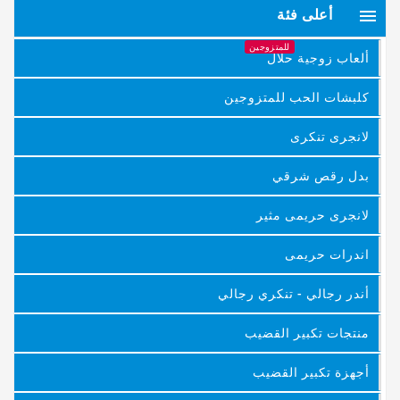

أعلى فئة
للمتزوجين
ألعاب زوجية حلال
كلبشات الحب للمتزوجين
لانجرى تنكرى
بدل رقص شرقي
لانجرى حريمى مثير
اندرات حريمى
أندر رجالي - تنكري رجالي
منتجات تكبير القضيب
أجهزة تكبير القضيب