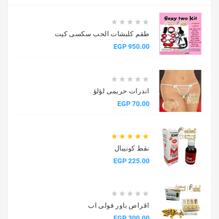





طقم كلبشات الحب سكسى كيت
السعر
950.00 EGP





اندرات حريمى لؤلؤ
السعر
70.00 EGP





نقط كونيبال
السعر
225.00 EGP





اقراص باور فولى اب
السعر
300.00 EGP