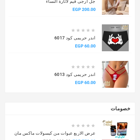
جل ارجى فيم لاثارة النساء
السعر
200.00 EGP





اندر حريمى كود 6017
السعر
60.00 EGP





اندر حريمى كود 6013
السعر
60.00 EGP
خصومات





عرض الاربع عبوات من كبسولات ماكس مان