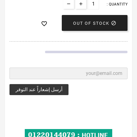
QUANTITY :


OUT OF STOCK
أرسل إشعاراً عند التوفر