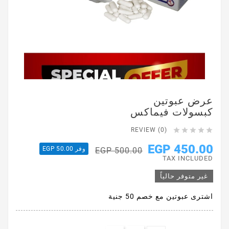
عرض عبوتين
كبسولات فيماكس





REVIEW (0)
450.00 EGP
وفر 50.00 EGP
500.00 EGP
TAX INCLUDED
غير متوفر حالياً
اشترى عبوتين مع خصم 50 جنية