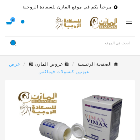
مرحباً بكم في موقع المازن للسعادة الزوجية

0

الصفحة الرئيسية
🛍 عروض المازن 🛍
عرض
عبوتين كبسولات فيماكس