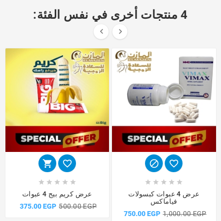
4 منتجات أخرى في نفس الفئة:
















عرض 4 عبوات كبسولات
عرض كريم بيج 4 عبوات
فياماكس
375.00 EGP
500.00 EGP
750.00 EGP
1,000.00 EGP