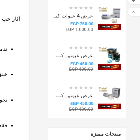







عرض 4 عبوات كبسولات فياماكس
آثار حب ا
750.00 EGP
السعر
السعر
1,000.00 EGP
الأساسي





تدمي
عرض عبوتين كبسولات ماكس مان
450.00 EGP
السعر
السعر
500.00 EGP
الأساسي
خنق 





عرض عبوتين كبسولات فيماكس
تحو
450.00 EGP
السعر
السعر
500.00 EGP
الأساسي
فقدا
منتجات مميزة