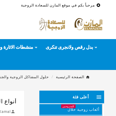

مرحباً بكم في موقع المازن للسعادة الزوجية
بدل رقص ولانجرى تنكرى
منشطات الاثارة وا
الصفحة الرئيسية
حلول المشاكل الزوجية والجنس

أعلى فئة
أنواع ا
للمتزوجين
ألعاب زوجية حلال

Kamal