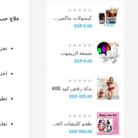





كبسولات ماكس مان المطور
علاج حب 
السعر
0.00 EGP





تعز
شمعة الريموت
السعر
0.00 EGP
احت





بدلة رقص كود 400
السعر
425.00 EGP
تطوي





تعل
طقم كلبشات الحب سكسى كيت
السعر
950.00 EGP