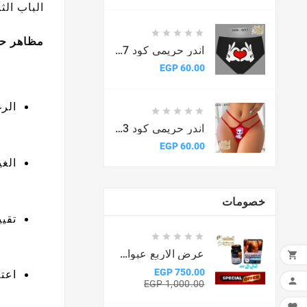
الباب ال





مظاهر حب
اندر حريمى كود 6017
السعر
60.00 EGP
الر





اندر حريمى كود 6013
السعر
60.00 EGP
الغ
خصومات
تقيي





عرض الاربع عبوات من كبسولات ماكس مان

750.00 EGP
اعت

السعر
السعر
1,000.00 EGP
الأساسي