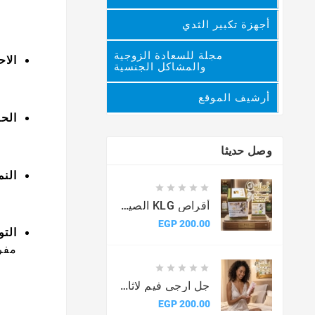
أجهزة تكبير الثدي
مجلة للسعادة الزوجية
الاح
والمشاكل الجنسية
أرشيف الموقع
الحر
وصل حديثا
الن





أقراص KLG الصيني الأصلية للرجال
السعر
200.00 EGP
التو
مفر





جل ارجى فيم لاثارة النساء
السعر
200.00 EGP