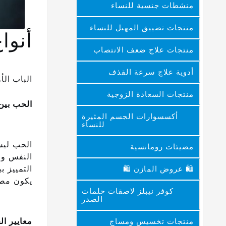
منشطات جنسية للنساء
منتجات تضييق المهبل للنساء
أنوا
منتجات علاج ضعف الانتصاب
أدوية علاج سرعة القذف
الباب ال
منتجات السعادة الزوجية
الحب بين
أكسسوارات الجسم المثيرة
للنساء
الحب ليس
مضيئات رومانسية
النفس وا
التمييز 
🛍 عروض المازن 🛍
يكون مصدر
كوفر نيبلز لاصقات حلمات
الصدر
معايير ا
منتجات تخسيس ومساج