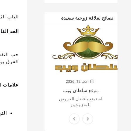
الباب الث
نصائح لعلاقة زوجية سعيدة
الحد الفا
ر
لفة
حب النفس
الفرق بين
2026
12,
Jun
علامات ال
موقع سلطان ويب
استمتع بافضل العروض
للمتزوجين
الت

