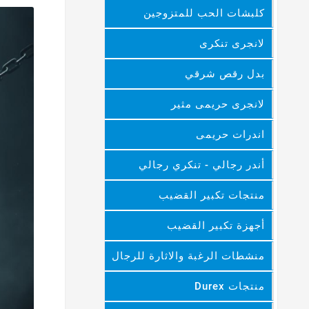
كلبشات الحب للمتزوجين
لانجرى تنكرى
بدل رقص شرقي
لانجرى حريمى مثير
اندرات حريمى
أندر رجالي - تنكري رجالي
منتجات تكبير القضيب
أجهزة تكبير القضيب
منشطات الرغبة والاثارة للرجال
منتجات Durex