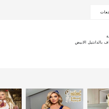
جعات
ة
 بالدانتيل الابيض