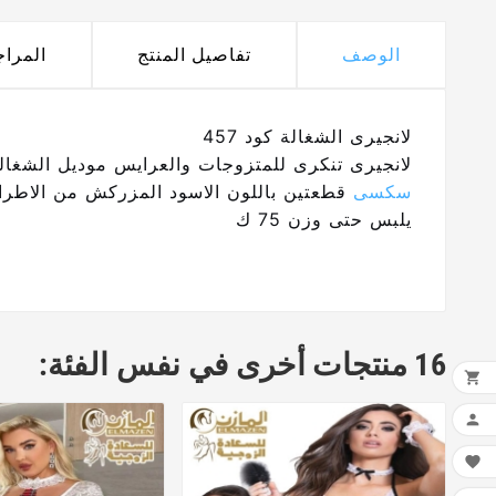
الوصف
تفاصيل المنتج
المرا
لانجيرى الشغالة كود 457
لانجيرى تنكرى للمتزوجات والعرايس موديل الشغال
سكسى
قطعتين باللون الاسود المزركش من الاطراف
يلبس حتى وزن 75 ك
16 منتجات أخرى في نفس الفئة:


