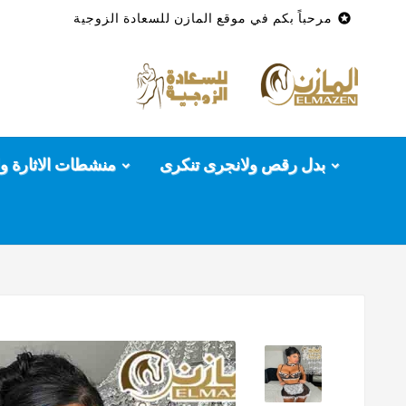

مرحباً بكم في موقع المازن للسعادة الزوجية
بدل رقص ولانجرى تنكرى
منشطات الاثارة وا