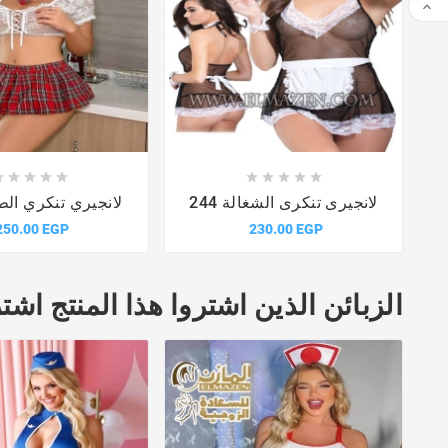
















لانجيرى تنكرى الشغالة 244
لانجيري تنكري الطالب
250.00 EGP
230.00 EGP
الزبائن الذين اشتروا هذا المنتج اشتر