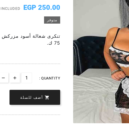
250.00 EGP
 INCLUDED
متوفر
تنكرى شغالة أسود مزركش بد
75 ك.
QUANTITY :

أضف للسلة