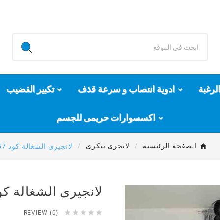
لرغبة
ادوية انتصاب و سرعة قذف
تكبير القضيب
اكسسوارات حريمى للجسم
الصفحة الرئيسية
لانجرى تنكرى
لانجيرى الشغالة كود 457
لانجيرى الشغالة كود 7





REVIEW (0)