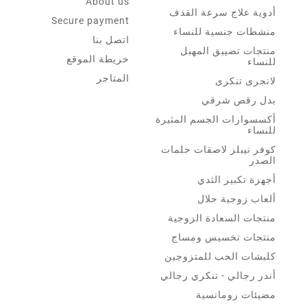
About us
أدوية علاج سرعة القذف
Secure payment
منشطات جنسية للنساء
اتصل بنا
منتجات تضييق المهبل
خريطة الموقع
للنساء
المتاجر
لانجرى تنكرى
بدل رقص شرقي
أكسسوارات الجسم المثيرة
للنساء
كوفر نيبلز لاصقات حلمات
الصدر
أجهزة تكبير الثدي
ألعاب زوجية حلال
منتجات السعادة الزوجية
منتجات تخسيس ومساج
كلبشات الحب للمتزوجين
أندر رجالي - تنكري رجالي
مضيئات رومانسية