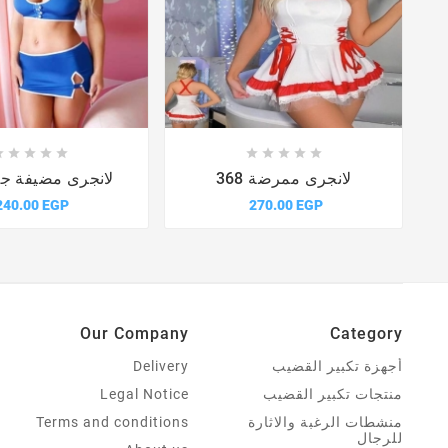















لانجرى ممرضة 368
لانجرى مضيفة جوية 
240.00 EGP
270.00 EGP
Our Company
Category
أجهزة تكبير القضيب
Delivery
منتجات تكبير القضيب
Legal Notice
منشطات الرغبة والاثارة
Terms and conditions
للرجال