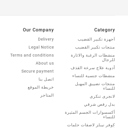
Our Company
Category
أجهزة تكبير القضيب
Delivery
منتجات تكبير القضيب
Legal Notice
منشطات الرغبة والاثارة
Terms and conditions
للرجال
About us
أدوية علاج سرعة القذف
Secure payment
منشطات جنسية للنساء
اتصل بنا
منتجات تضييق المهبل
خريطة الموقع
للنساء
المتاجر
لانجرى تنكرى
بدل رقص شرقي
أكسسوارات الجسم المثيرة
للنساء
كوفر نيبلز لاصقات حلمات