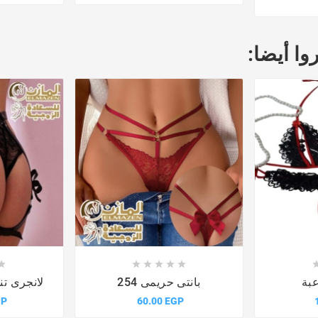
وا أيضا:











عبة
بانتى حريمى 254
لانجرى تنك
GP
60.00 EGP