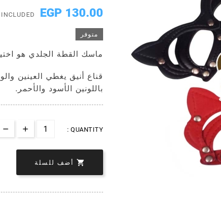
130.00 EGP
 INCLUDED
متوفر
ماسك القطة الجلدي هو اختيار
قناع أنيق يغطي العينين والو
باللونين الأسود والأحمر.
QUANTITY :

أضف للسلة