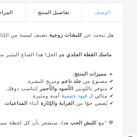
الوصف
تفاصيل المنتج
المرا
هل تبحث عن
كلبشات زوجية
تضيف لمسة من الإثا
ماسك القطة الجلدي
هو الحل! هذا القناع المثير مص
🔹
مميزات المنتج:
✔ مصنوع من
جلد ناعم
ومريح للبشرة.
✔ متوفر باللونين
الأسود والأحمر
لتناسب ذوقك.
✔ مثالي لـ
قيود جنسية
آمنة ومثيرة.
✔ يُضفي جوًا من
الغرابة والإثارة
أثناء
المداعبات
.
💬 "مع
كلبش الحب
هذا، ستشعر بأن كل لحظة مميز