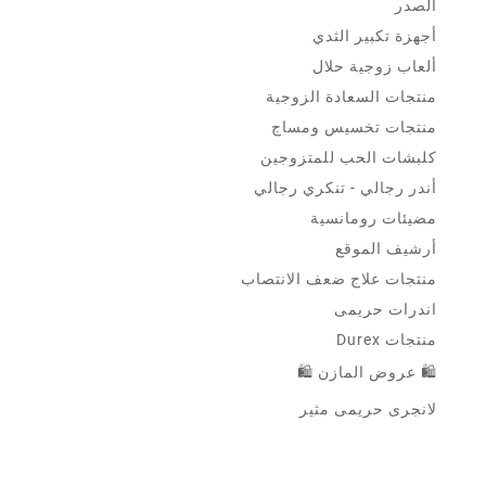
الصدر
أجهزة تكبير الثدي
ألعاب زوجية حلال
منتجات السعادة الزوجية
منتجات تخسيس ومساج
كلبشات الحب للمتزوجين
أندر رجالي - تنكري رجالي
مضيئات رومانسية
أرشيف الموقع
منتجات علاج ضعف الانتصاب
اندرات حريمى
منتجات Durex
🛍 عروض المازن 🛍
لانجرى حريمى مثير