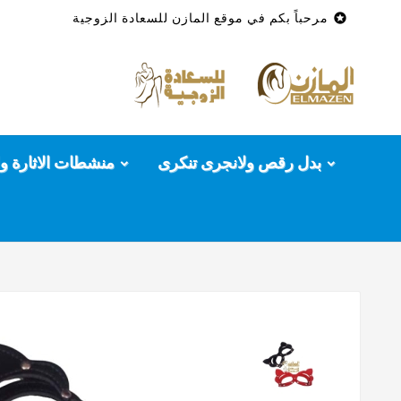

مرحباً بكم في موقع المازن للسعادة الزوجية
بدل رقص ولانجرى تنكرى
منشطات الاثارة وا