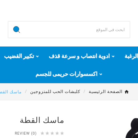
لرغبة
ادوية انتصاب و سرعة قذف
تكبير القضيب
اكسسوارات حريمى للجسم
الصفحة الرئيسية
كلبشات الحب للمتزوجين
ماسك القط
ماسك القطة





REVIEW (0)