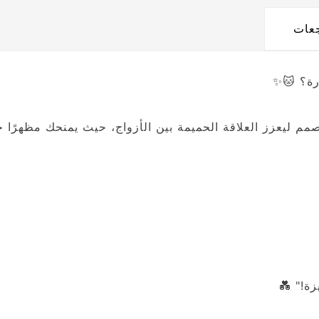
جعات
رة؟ 🐱✨
مم ليعزز العلاقة الحميمة بين الأزواج، حيث يمنحك مظهرًا جذا
ة!" 💑