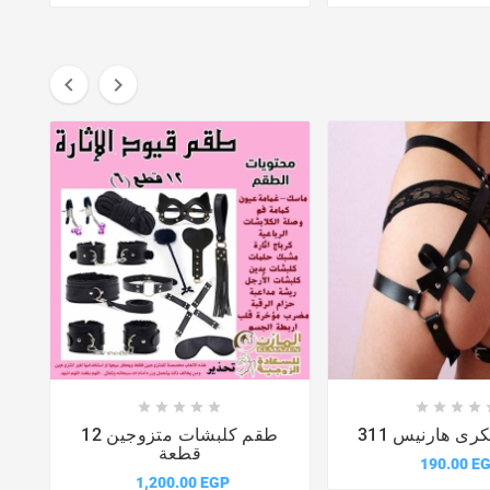
















رى هارنيس 311
طقم كلبشات متزوجين 12
قطعة
190.00 E
1,200.00 EGP