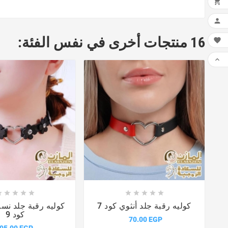


16 منتجات أخرى في نفس الفئة:

















كوليه رقبة جلد أنثوي كود 7
كوليه رقبة جلد نسا
كود 9
70.00 EGP
95.00 EGP