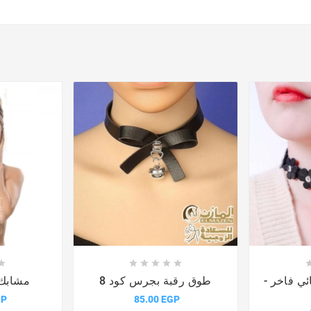











ئي فاخر -
طوق رقبة بجرس كود 8
مشابك 
GP
85.00 EGP