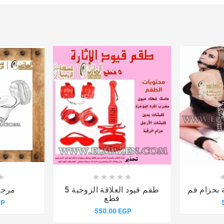











ة بحزام فم
طقم قيود العلاقة الزوجية 5
مرجي
قطع
GP
550.00 EGP