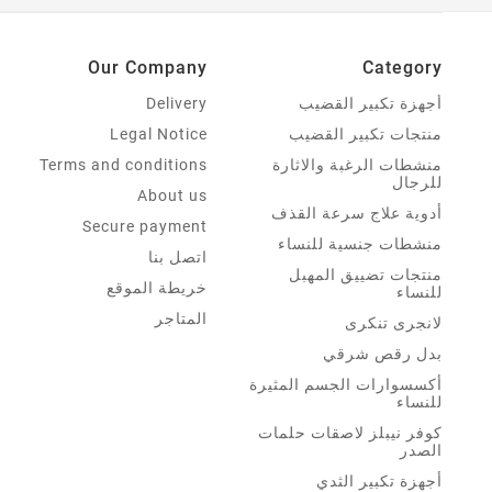
Our Company
Category
أجهزة تكبير القضيب
Delivery
منتجات تكبير القضيب
Legal Notice
منشطات الرغبة والاثارة
Terms and conditions
للرجال
About us
أدوية علاج سرعة القذف
Secure payment
منشطات جنسية للنساء
اتصل بنا
منتجات تضييق المهبل
خريطة الموقع
للنساء
المتاجر
لانجرى تنكرى
بدل رقص شرقي
أكسسوارات الجسم المثيرة
للنساء
كوفر نيبلز لاصقات حلمات
الصدر
أجهزة تكبير الثدي