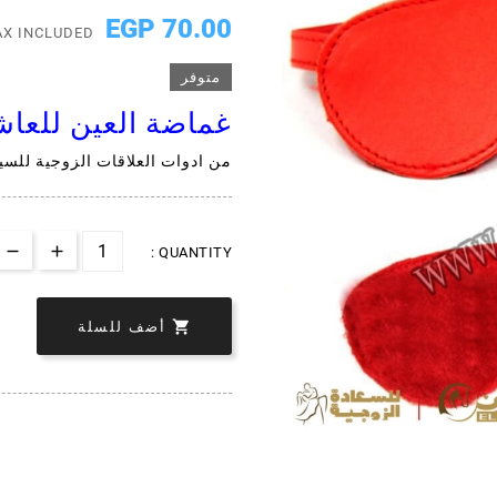
70.00 EGP
AX INCLUDED
متوفر
غماضة العين للعا
من ادوات العلاقات الزوجية للس
QUANTITY :

أضف للسلة