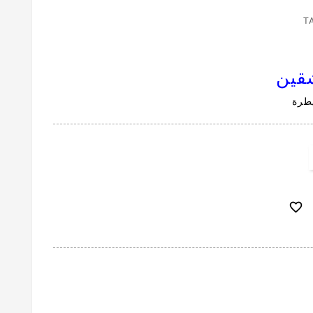
T
شقين
يطرة
