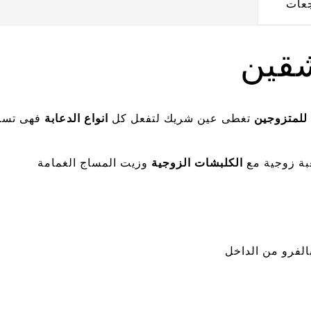
جعات
شقين
للمتزوجين
تغطى عين شريك لتفعل كل
انواع الدعابة
فهى تساع
عبة زوجية مع
الكلبشات الزوجية
وزيت المساج الغمامة
لفرو من الداخل