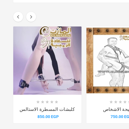
















حة الاشخاص
كلبشات المسطرة الاستالس
850.00 EGP
750.00 E