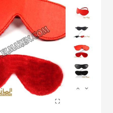


