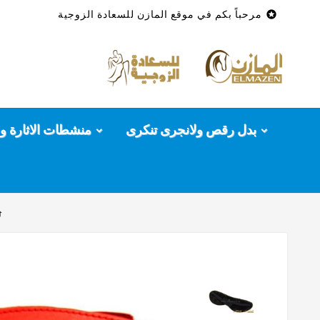

مرحباً بكم في موقع المازن للسعادة الزوجية
بدل رقص ولانجرى تنكرى
منشطات الاثارة وا