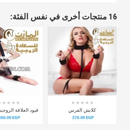
16 منتجات أخرى في نفس الفئة:















كلابش الفرس
قيود العلاقة الزوجي
500.00 EGP
270.00 EGP