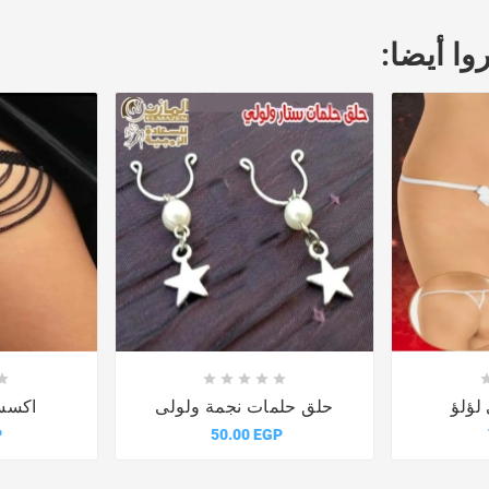
وا أيضا:











لؤلؤ
حلق حلمات نجمة ولولى
اكسسو
P
50.00 EGP