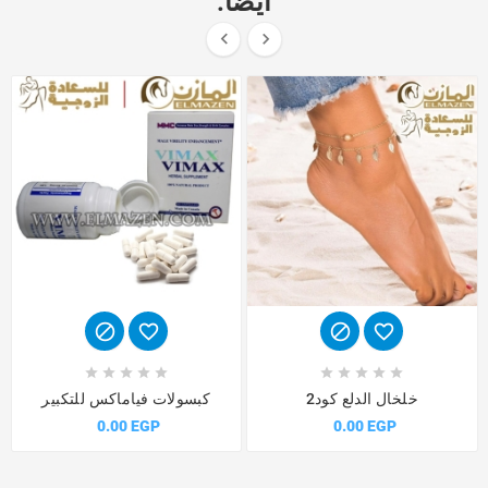
أيضا:
















خلخال الدلع كود2
كبسولات فياماكس للتكبير
0.00 EGP
0.00 EGP