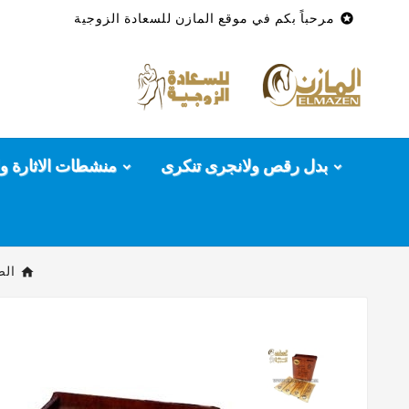

مرحباً بكم في موقع المازن للسعادة الزوجية
بدل رقص ولانجرى تنكرى
منشطات الاثارة وا
الص