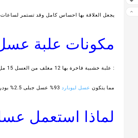


يجعل العلاقة بها احساس كامل وقد تستمر لساعات
مكونات علبة عسل 
: علبة خشبية فاخرة بها 12 مغلف من العسل 15 مل
مما يتكون
عسل ليوبارد
93% عسل جبلى 2.5% بودرة الكافيار 1.5% تونكات على 1% قرفة 2% جينسينج
لماذا استعمل عسل 