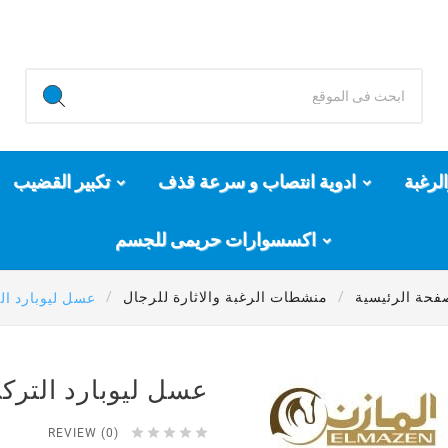
لرغبة
ادوية انتصاب و سرعة قذف
تكبير القضيب
اكسسوارات حريمى للجسم
فحة الرئيسية
منشطات الرغبة والاثارة للرجال
عسل ليوبارد ا
عسل ليوبارد التر





REVIEW (0)