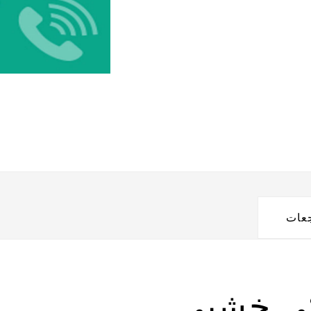
جعات
كي خشبى