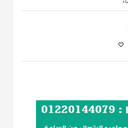
اء.
