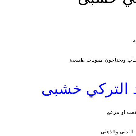
ة
اب ويحتاجون مقويات طبيعية
د التركي خشبى
تعب او مزعج
البدنى والذهنى