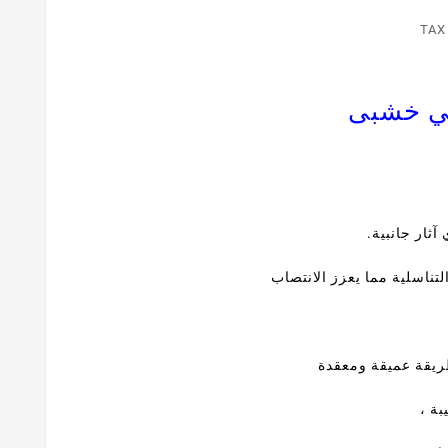
TAX
كي خشبى
ثار جانبية.
لتناسلية مما يعزز الانتصاب
ريقة عميقة ومعقدة
بة ،