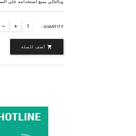
وبالتالي يمنع استخدامه على النس
QUANTITY :

أضف للسلة