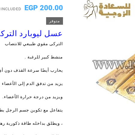
200.00 EGP
 INCLUDED
متوفر
عسل ليوبارد التر
التركى مقوي طبيعي للانتصاب
منشط كبير للرغبة .
يحارب أيضًا سرعة القذف دون أي آ
يزيد من تدفق الدم إلى الأعضاء ا
ويزيد من درجة حرارة الأعضاء.
يتفاعل مع تكوين جسم الرجل بط
، ويطلق بداخله طاقة ذكورية رهي