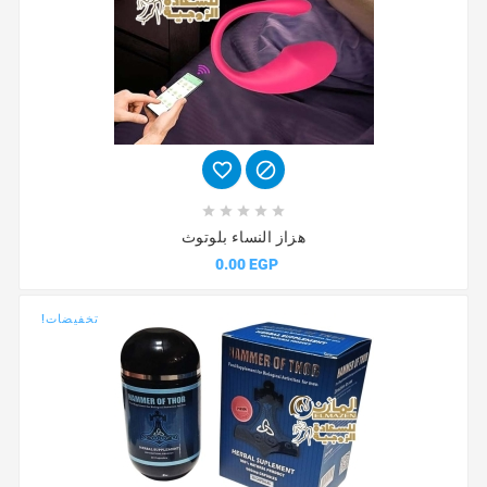







هزاز النساء بلوتوث
0.00 EGP
تخفيضات!