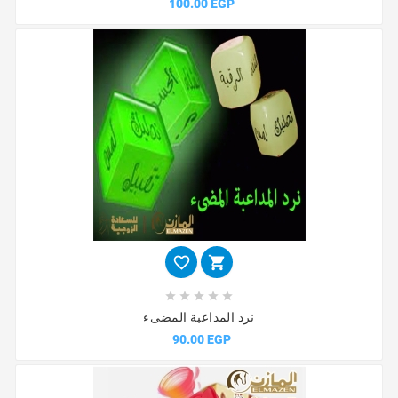
100.00 EGP







نرد المداعبة المضىء
90.00 EGP