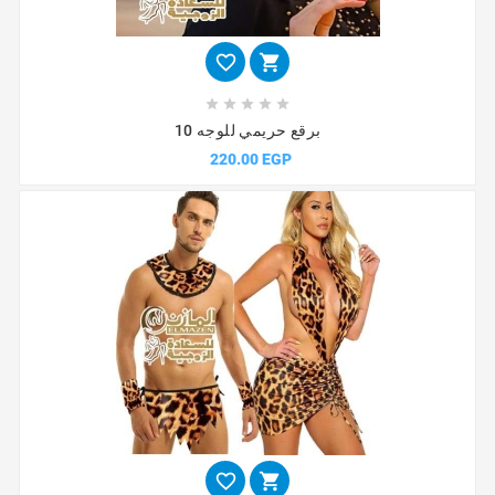







برقع حريمي للوجه 10
220.00 EGP

