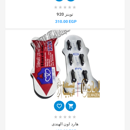





توينز 920
310.00 EGP







هارد اون الهندى