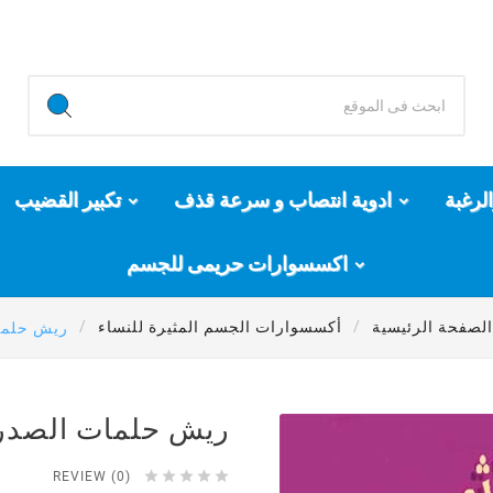
لرغبة
ادوية انتصاب و سرعة قذف
تكبير القضيب
اكسسوارات حريمى للجسم
الصفحة الرئيسية
أكسسوارات الجسم المثيرة للنساء
ريش حلما
ريش حلمات الصدر





REVIEW (0)