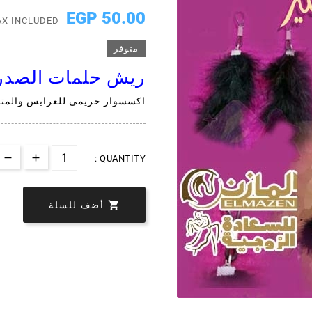
50.00 EGP
AX INCLUDED
متوفر
ريش حلمات الصد
اكسسوار حريمى للعرايس والمت
QUANTITY :

أضف للسلة