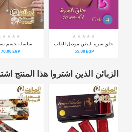















حلق سرة البطن موديل القلب
سلسلة جسم نسائي
170.00 EGP
55.00 EGP
الزبائن الذين اشتروا هذا المنتج اشتر