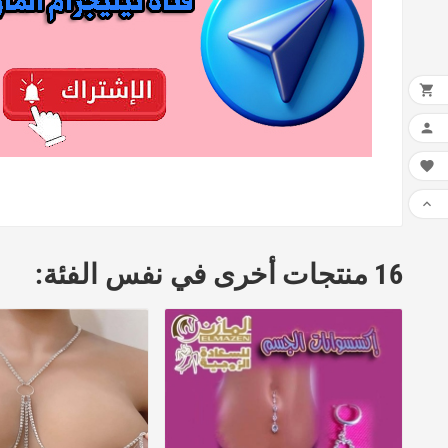




16 منتجات أخرى في نفس الفئة: