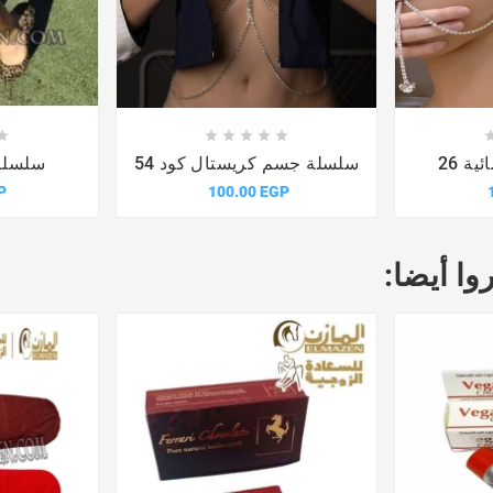











ة 26
سلسلة جسم كريستال كود 54
سلسلة 
P
100.00 EGP
وا أيضا: