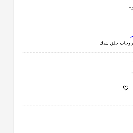
T
ر
زوجات حلق شيك
