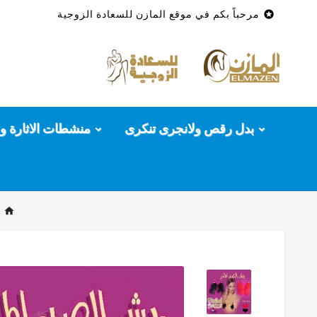

مرحباً بكم في موقع المازن للسعادة الزوجية
بدل رقص ولانجرى تنكرى
منشطات الاثارة وا