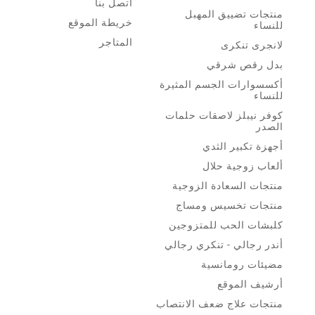
اتصل بنا
منتجات تضييق المهبل
خريطة الموقع
للنساء
المتاجر
لانجرى تنكرى
بدل رقص شرقي
أكسسوارات الجسم المثيرة
للنساء
كوفر نيبلز لاصقات حلمات
الصدر
أجهزة تكبير الثدي
ألعاب زوجية حلال
منتجات السعادة الزوجية
منتجات تخسيس ومساج
كلبشات الحب للمتزوجين
أندر رجالي - تنكري رجالي
مضيئات رومانسية
أرشيف الموقع
منتجات علاج ضعف الانتصاب