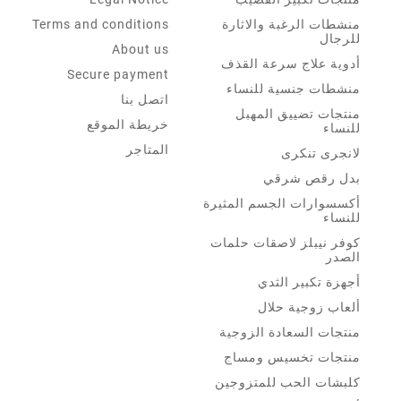
منشطات الرغبة والاثارة
Terms and conditions
للرجال
About us
أدوية علاج سرعة القذف
Secure payment
منشطات جنسية للنساء
اتصل بنا
منتجات تضييق المهبل
خريطة الموقع
للنساء
المتاجر
لانجرى تنكرى
بدل رقص شرقي
أكسسوارات الجسم المثيرة
للنساء
كوفر نيبلز لاصقات حلمات
الصدر
أجهزة تكبير الثدي
ألعاب زوجية حلال
منتجات السعادة الزوجية
منتجات تخسيس ومساج
كلبشات الحب للمتزوجين