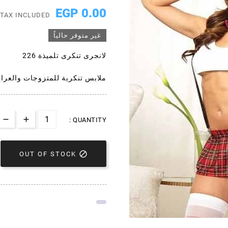
0.00 EGP
TAX INCLUDED
غير متوفر حالياً
لانجرى تنكرى تلميذة 226
ملابس تنكرية للمتزوجات والعرا
QUANTITY :

OUT OF STOCK