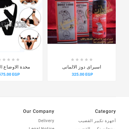















اسبراى دوز الالمانى
مخدة الاوضاع ال
575.00 EGP
325.00 EGP
Our Company
Category
أجهزة تكبير القضيب
Delivery
منتجات تكبير القضيب
Legal Notice