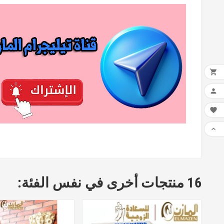




16 منتجات أخرى في نفس الفئة: