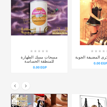














كرى المضيفة الجوية
مسحات مسك الطهارة
للمنطقة الحساسة
0.00 EG
0.00 EGP

