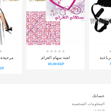











رباعية
لعبة سهام الغرام
مرجيحة ا
45.00 EGP
EGP
حسابك
المعلومات الشخصية
الطلبات