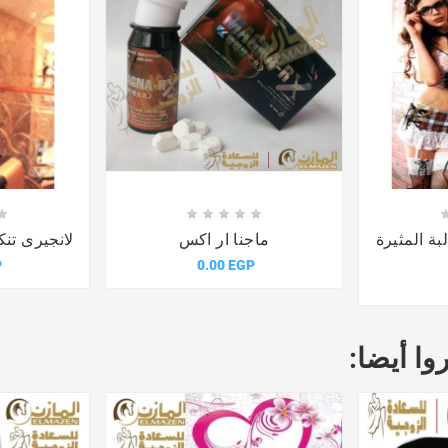











بة المثيرة
ماجنا ار اكس
لانجيرى تن
P
0.00 EGP
وا أيضا: