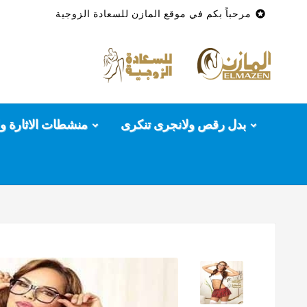

مرحباً بكم في موقع المازن للسعادة الزوجية
بدل رقص ولانجرى تنكرى
منشطات الاثارة وا