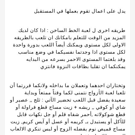
يدل على اعمال تقوم بعملها في المستقبل
طريقه اخرى ل لعبة الخط الساخن : اذا كان لديك
المزيد من الوقت للتعلم بامكانك ان تلعب بالطريقه
الاولى لكل مستوى ويمكنك أيضاً اللعب بدورة واحدة
لكل مستوى اذا وجدتما نفسيكما في وضع مناسب
وقد بلغتما المستوى الاحمر بسرعه من البدايه
يمكنكما ان تقلبا بطاقات النزوة فانتزي
وتختاران احدهما وتعملان ما بداخله ولانكما قررتما أن
تلعبا لعبة الأزواج نتمنى لكما وقتاً ممتعاً وبداية
سعيدة يفضل قبل اللعب تحضير الآتي : ثلج ,, عصير أو
شاي أو كوفي ,, ريشه + زيت مساج قطع فراولة أو
قطع شوكولاته ,أحمر شفاه قلم أو جل نكهات قابل
للأكل أو يستبدل بـ كريمه أو عسل أو آيس كريم, زيت
مساج قميص نوم يفضله الزوج أو لبس تنكري الالعاب