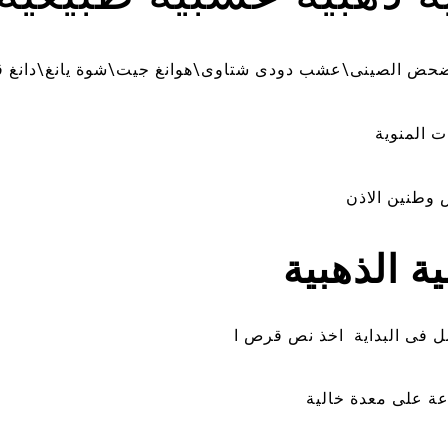
حضحض الصينى\عشب دودى شتاوى\هوانغ جيت\شوة يانغ\دانغ ق
 المنوية
وطنين الاذن
ة الذهبية
عة على معدة خالية