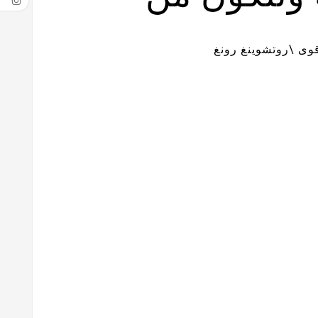
وى \روتشوينغ رونغ