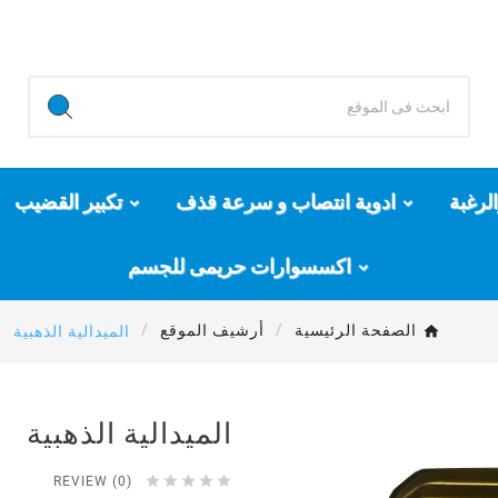
لرغبة
ادوية انتصاب و سرعة قذف
تكبير القضيب
اكسسوارات حريمى للجسم
الصفحة الرئيسية
أرشيف الموقع
الميدالية الذهبية
الميدالية الذهبية





REVIEW (0)