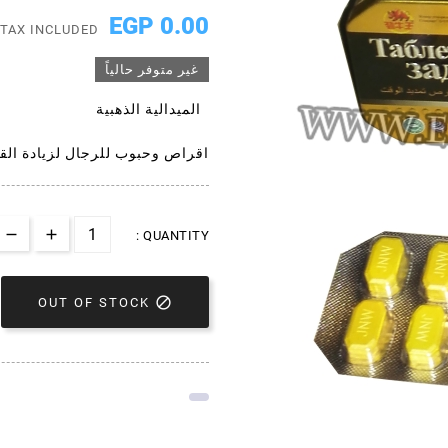
0.00 EGP
TAX INCLUDED
غير متوفر حالياً
الميدالية الذهبية
اقراص وحبوب للرجال لزيادة ال
QUANTITY :

OUT OF STOCK