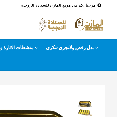

مرحباً بكم في موقع المازن للسعادة الزوجية
بدل رقص ولانجرى تنكرى
منشطات الاثارة وا