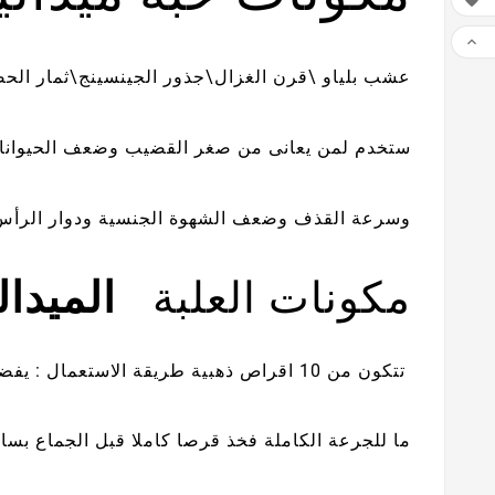


عشب بلياو \قرن الغزال\جذور الجينسينج\ثمار ال
ستخدم لمن يعانى من صغر القضيب وضعف الحيوانات
وسرعة القذف وضعف الشهوة الجنسية ودوار الرأس 
مكونات العلبة
الميدالي
تتكون من 10 اقراص ذهبية طريقة الاستعمال : يفضل فى البداية اخذ نص قرص ا
ما للجرعة الكاملة فخذ قرصا كاملا قبل الجماع بسا