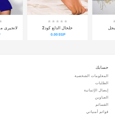











يجل
خلخال الدلع كود2
لانجيرى مضي
P
0.00 EGP
حسابك
المعلومات الشخصية
الطلبات
إيصال الإتمانية
العناوين
القسائم
قوائم أمنياتي