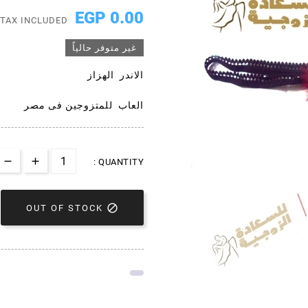
0.00 EGP
TAX INCLUDED
غير متوفر حالياً
الاندر الهزاز
العاب للمتزوجين فى مصر
QUANTITY :

OUT OF STOCK