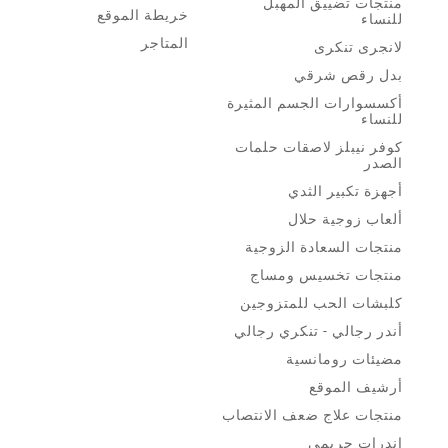
منتجات تضييق المهبل
خريطة الموقع
للنساء
المتاجر
لانجرى تنكرى
بدل رقص شرقي
أكسسوارات الجسم المثيرة
للنساء
كوفر نيبلز لاصقات حلمات
الصدر
أجهزة تكبير الثدي
ألعاب زوجية حلال
منتجات السعادة الزوجية
منتجات تخسيس ومساج
كلبشات الحب للمتزوجين
أندر رجالي - تنكري رجالي
مضيئات رومانسية
أرشيف الموقع
منتجات علاج ضعف الانتصاب
اندرات حريمى