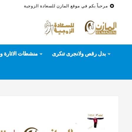

مرحباً بكم في موقع المازن للسعادة الزوجية
بدل رقص ولانجرى تنكرى
منشطات الاثارة وا