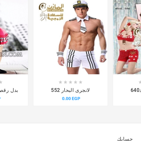











لانجرى البحار 552
بدل رقص ا
P
0.00 EGP
حسابك