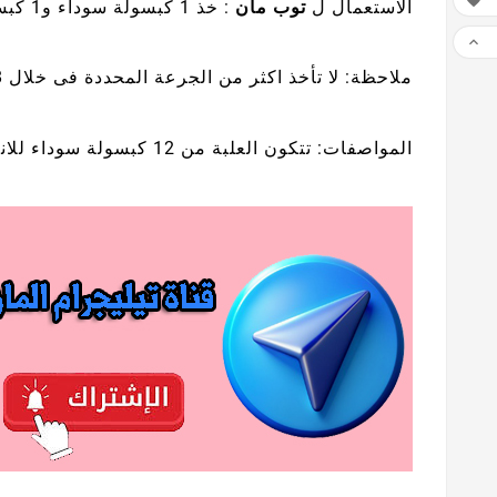

الاستعمال ل
توب مان
: خذ 1 كبسولة سوداء و1 كبسولة جل على معدة خاوية قبل الجماع بساعة واحدة .

ملاحظة: لا تأخذ اكثر من الجرعة المحددة فى خلال 48 ساعة .
المواصفات: تتكون العلبة من 12 كبسولة سوداء للانتصاب و12 كبسولة جل للتأخير وزيادة النشاط والرغبة