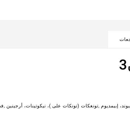
جعات
وند، إبيمديوم ,تونغكات (تونكات على )، نيكوتينات، أرجينين ,ف