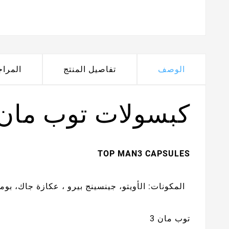
الوصف
تفاصيل المنتج
المرا
كبسولات توب مان3
TOP MAN3 CAPSULES
المكونات: الأويتو، جينسينج بيرو ، عكازة جاك، بومب
توب مان 3