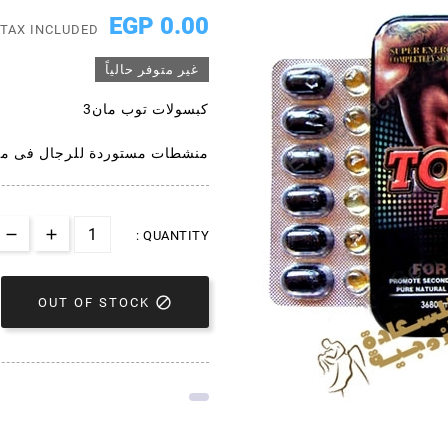
0.00 EGP
TAX INCLUDED
غير متوفر حالياً
كبسولات توب مان3
منشطات مستوردة للرجال فى م
QUANTITY :

OUT OF STOCK