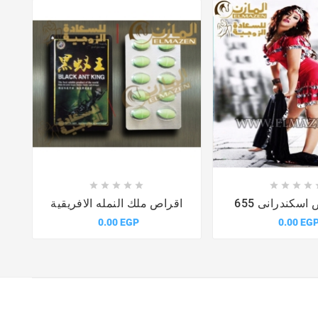














سكندرانى 655
اقراص ملك النمله الافريقية
0.00 EGP
0.00 EG