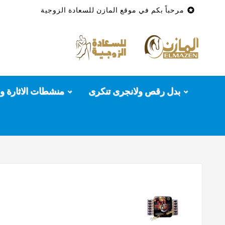

مرحباً بكم في موقع المازن للسعادة الزوجية
بدل رقص ولانجرى تنكرى
منشطات الاثارة وا