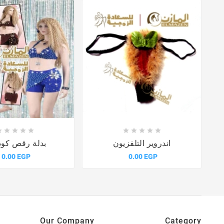















اندروير التلفزيون
بدلة رقص كود640
0.00 EGP
0.00 EGP
Our Company
Category