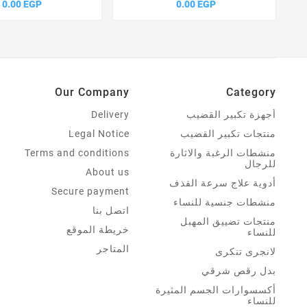
0.00 EGP
0.00 EGP
Our Company
Category
أجهزة تكبير القضيب
Delivery
منتجات تكبير القضيب
Legal Notice
منشطات الرغبة والاثارة
Terms and conditions
للرجال
About us
أدوية علاج سرعة القذف
Secure payment
منشطات جنسية للنساء
اتصل بنا
منتجات تضييق المهبل
خريطة الموقع
للنساء
المتاجر
لانجرى تنكرى
بدل رقص شرقي
أكسسوارات الجسم المثيرة
للنساء