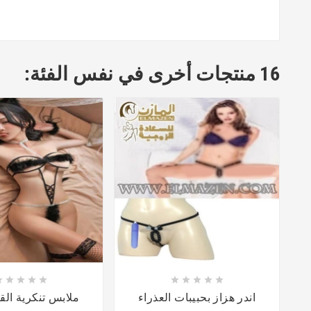
16 منتجات أخرى في نفس الفئة:















اندر هزاز بحبيبات العذراء
ملابس تنكرية القطة