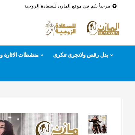

مرحباً بكم في موقع المازن للسعادة الزوجية
بدل رقص ولانجرى تنكرى
منشطات الاثارة وا