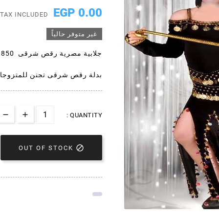
0.00 EGP
TAX INCLUDED
غير متوفر حالياً
جلابية مصرية رقص شرقى 850
بدلة رقص شرقى تجنن للمتزوجا
QUANTITY :

OUT OF STOCK