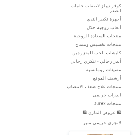
كوفر نيبلز لاصقات حلمات
الصدر
أجهزة تكبير الثدي
ألعاب زوجية حلال
منتجات السعادة الزوجية
منتجات تخسيس ومساج
كلبشات الحب للمتزوجين
أندر رجالي - تنكري رجالي
مضيئات رومانسية
أرشيف الموقع
منتجات علاج ضعف الانتصاب
اندرات حريمى
منتجات Durex
🛍 عروض المازن 🛍
لانجرى حريمى مثير