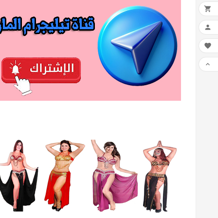



