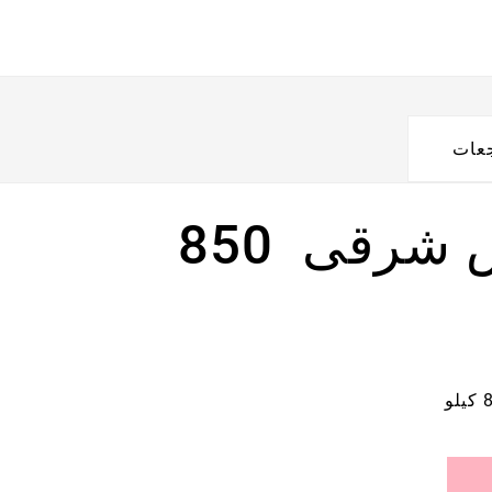
جعات
شرقى 850