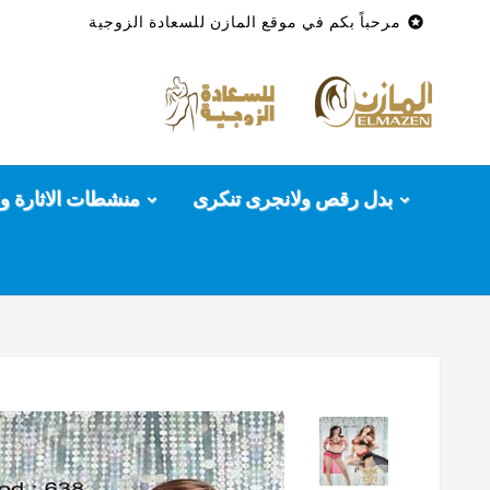

مرحباً بكم في موقع المازن للسعادة الزوجية
بدل رقص ولانجرى تنكرى
منشطات الاثارة وا