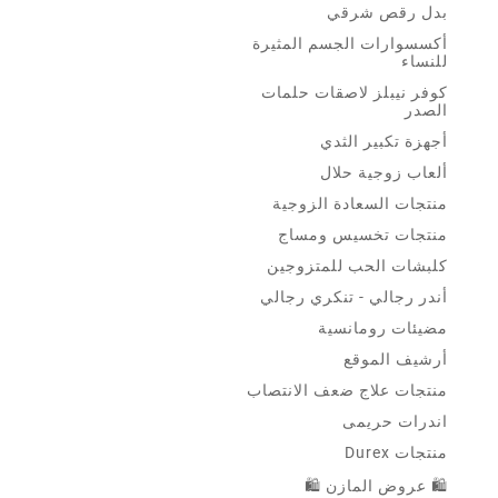
بدل رقص شرقي
أكسسوارات الجسم المثيرة
للنساء
كوفر نيبلز لاصقات حلمات
الصدر
أجهزة تكبير الثدي
ألعاب زوجية حلال
منتجات السعادة الزوجية
منتجات تخسيس ومساج
كلبشات الحب للمتزوجين
أندر رجالي - تنكري رجالي
مضيئات رومانسية
أرشيف الموقع
منتجات علاج ضعف الانتصاب
اندرات حريمى
منتجات Durex
🛍 عروض المازن 🛍