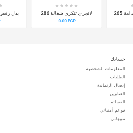











ة 265
لانجرى تنكرى شغالة 286
بدل رقص ا
P
0.00 EGP
حسابك
المعلومات الشخصية
الطلبات
إيصال الإتمانية
العناوين
القسائم
قوائم أمنياتي
تنبيهاتي