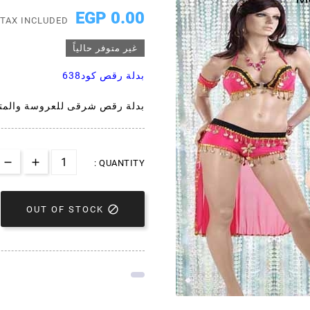
0.00 EGP
TAX INCLUDED
غير متوفر حالياً
بدلة رقص كود638
بدلة رقص شرقى للعروسة والمت
QUANTITY :

OUT OF STOCK