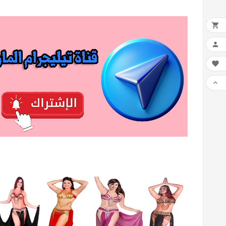



