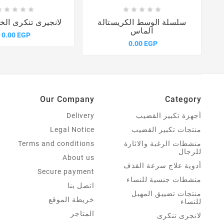















سلسلة الوسط الكريستالة
لانجيرى تنكرى الخدام
الماس
0.00 EGP
0.00 EGP
Our Company
Category
أجهزة تكبير القضيب
Delivery
منتجات تكبير القضيب
Legal Notice
منشطات الرغبة والاثارة
Terms and conditions
للرجال
About us
أدوية علاج سرعة القذف
Secure payment
منشطات جنسية للنساء
اتصل بنا
منتجات تضييق المهبل
خريطة الموقع
للنساء
المتاجر
لانجرى تنكرى