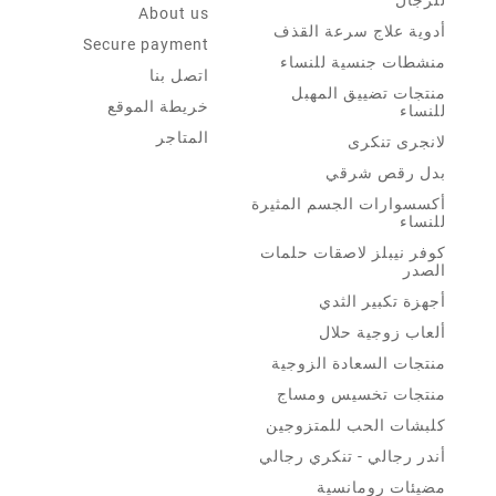
About us
أدوية علاج سرعة القذف
Secure payment
منشطات جنسية للنساء
اتصل بنا
منتجات تضييق المهبل
خريطة الموقع
للنساء
المتاجر
لانجرى تنكرى
بدل رقص شرقي
أكسسوارات الجسم المثيرة
للنساء
كوفر نيبلز لاصقات حلمات
الصدر
أجهزة تكبير الثدي
ألعاب زوجية حلال
منتجات السعادة الزوجية
منتجات تخسيس ومساج
كلبشات الحب للمتزوجين
أندر رجالي - تنكري رجالي
مضيئات رومانسية