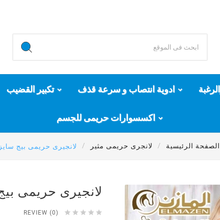
لرغبة
ادوية انتصاب و سرعة قذف
تكبير القضيب
اكسسوارات حريمى للجسم
الصفحة الرئيسية
لانجرى حريمى مثير
لانجيرى حريمى بيج سايز كو
لانجيرى حريمى بيج س





REVIEW (0)