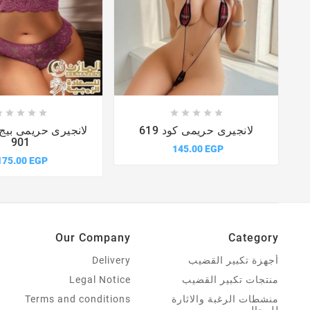















د
لانجيرى حريمى كود 619
لانجيرى حريمى بيج
901
145.00 EGP
175.00 EGP
Our Company
Category
أجهزة تكبير القضيب
Delivery
منتجات تكبير القضيب
Legal Notice
منشطات الرغبة والاثارة
Terms and conditions
للرجال