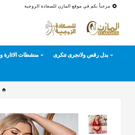

مرحباً بكم في موقع المازن للسعادة الزوجية
بدل رقص ولانجرى تنكرى
منشطات الاثارة وا