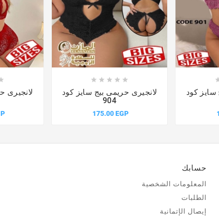











 سايز كود
لانجيرى حريمى بيج سايز كود
لانجيرى حر
904
GP
175.00 EGP
حسابك
المعلومات الشخصية
الطلبات
إيصال الإتمانية