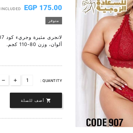
175.00 EGP
 INCLUDED
متوفر
ألوان، وزن 80-110 كجم.
QUANTITY :

أضف للسلة