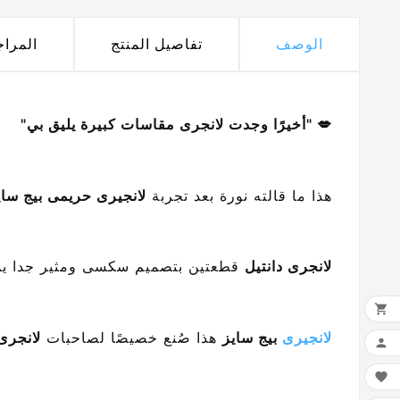
الوصف
تفاصيل المنتج
المرا
💋 "أخيرًا وجدت لانجرى مقاسات كبيرة يليق بي"
هذا ما قالته نورة بعد تجربة
لانجيرى حريمى بيج سايز 
لانجرى دانتيل
قطعتين بتصميم سكسى ومثير جدا يمنح

لانجيرى
بيج سايز
هذا صُنع خصيصًا لصاحبات
لانجرى

