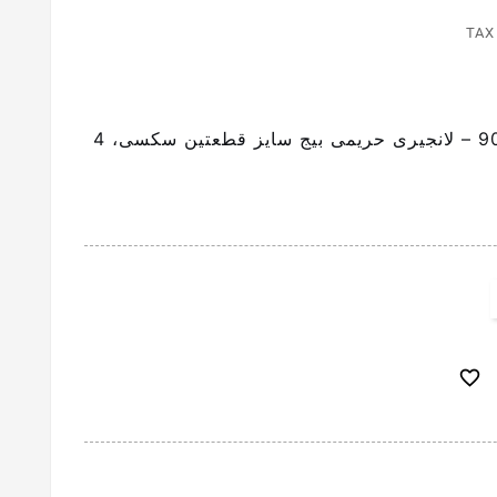
TAX
لانجرى مثيرة وجريء كود 907 – لانجيرى حريمى بيج سايز قطعتين سكسى، 4
