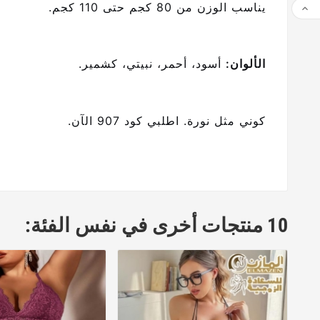
يناسب الوزن من 80 كجم حتى 110 كجم.

الألوان:
أسود، أحمر، نبيتي، كشمير.
كوني مثل نورة. اطلبي كود 907 الآن.
10 منتجات أخرى في نفس الفئة: