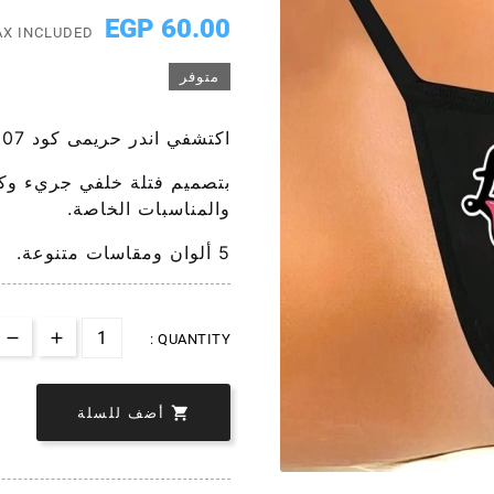
60.00 EGP
AX INCLUDED
متوفر
اكتشفي اندر حريمى كود 6007 الفاخر من خامة الزبدة المستوردة،
والمناسبات الخاصة.
5 ألوان ومقاسات متنوعة.
QUANTITY :

أضف للسلة