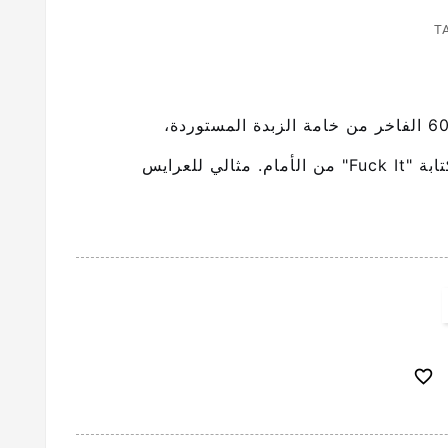
T
بتصميم فتلة خلفي جريء وكتابة "Fuck It" من الأمام. مثالي للعرايس
