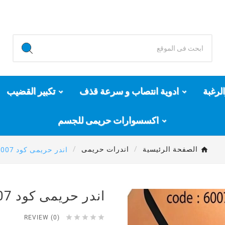
لرغبة
ادوية انتصاب و سرعة قذف
تكبير القضيب
اكسسوارات حريمى للجسم
الصفحة الرئيسية
اندرات حريمى
اندر حريمى كود 6007
اندر حريمى كود 6007





REVIEW (0)