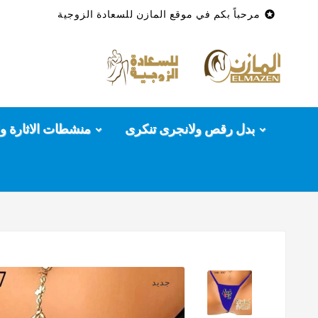

مرحباً بكم في موقع المازن للسعادة الزوجية
بدل رقص ولانجرى تنكرى
منشطات الاثارة وا
جديد