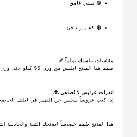
🟣 نبيتي غامق
🟤 كشمير دافئ
مقاسات تناسبك تماماً 📏
صمم هذا المنتج ليلبس من وزن 55 كيلو حتى وزن 75 كيلو، مما يضمن لك الحصول على المقاس المثالي الذي يمنحك الراحة والدعم الكاملين.
اندرات عرايس لا تُضاهى 👰
إذا كنتِ عروساً تبحثين عن التميز في ليلتك الخاص
هذا المنتج صُمم خصيصاً ليمنحك الثقة والجاذبية ال