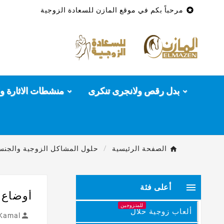

مرحباً بكم في موقع المازن للسعادة الزوجية
بدل رقص ولانجرى تنكرى
منشطات الاثارة وا
الصفحة الرئيسية
حلول المشاكل الزوجية والجنسي

أعلى فئة
أوضاع 
للمتزوجين
ألعاب زوجية حلال

Kamal