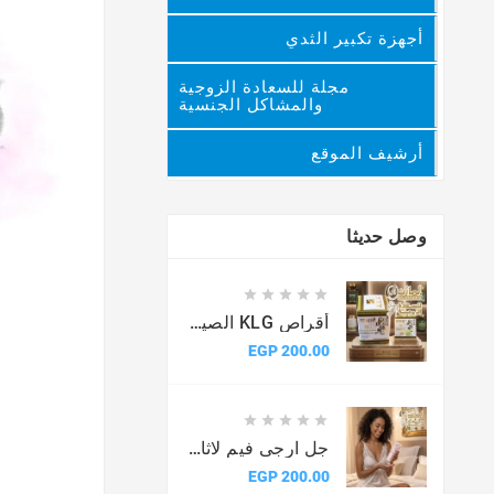
أجهزة تكبير الثدي
مجلة للسعادة الزوجية
والمشاكل الجنسية
أرشيف الموقع
وصل حديثا





أقراص KLG الصيني الأصلية للرجال
السعر
200.00 EGP





جل ارجى فيم لاثارة النساء
السعر
200.00 EGP