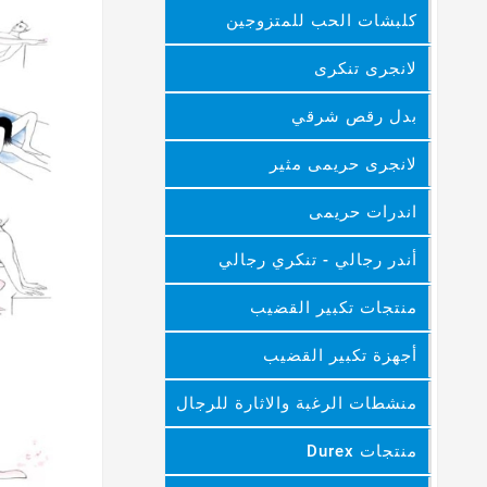
كلبشات الحب للمتزوجين
لانجرى تنكرى
بدل رقص شرقي
لانجرى حريمى مثير
اندرات حريمى
أندر رجالي - تنكري رجالي
منتجات تكبير القضيب
أجهزة تكبير القضيب
منشطات الرغبة والاثارة للرجال
منتجات Durex