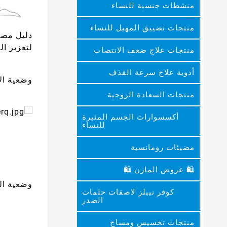
منشطات جنسية للنساء
منتجات تضييق المهبل للنساء
دليل مصو
لتعزيز ال
منتجات علاج ضعف الانتصاب
أدوية علاج سرعة القذف
وضعية ال
منتجات السعادة الزوجية
أكسسوارات الجسم المثيرة
للنساء
مضيئات رومانسية
🛍 عروض المازن 🛍
وضعية ال
كوفر نيبلز لاصقات حلمات
الصدر
منتجات تخسيس ومساج