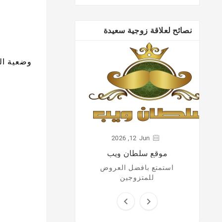
نصائح لعلاقة زوجية سعيدة
وضعية ال
ر
لفة
2026
12,
Jun
موقع سلطان ويب
استمتع بافضل العروض
للمتزوجين

