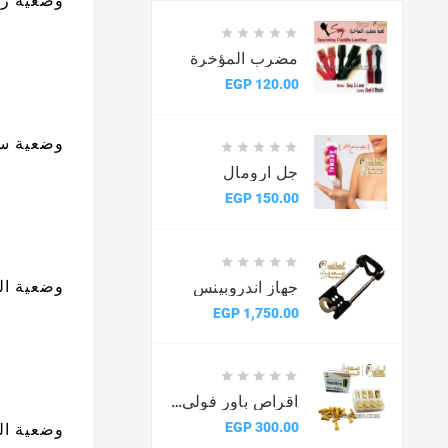
وضعية رك





مضرب المؤخرة
السعر
120.00 EGP
وضعية س





جل ارومال
السعر
150.00 EGP





وضعية ال
جهاز اندروبينس
السعر
1,750.00 EGP





اقراص باور فولى اب
السعر
300.00 EGP
وضعية الث