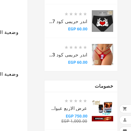





اندر حريمى كود 6017
السعر
60.00 EGP
وضعية ال





اندر حريمى كود 6013
السعر
60.00 EGP
وضعية ال
خصومات





عرض الاربع عبوات من كبسولات ماكس مان

750.00 EGP

السعر
السعر
1,000.00 EGP
الأساسي