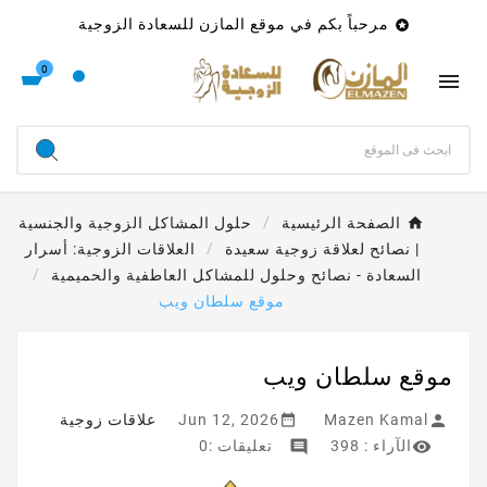
مرحباً بكم في موقع المازن للسعادة الزوجية

0

الصفحة الرئيسية
حلول المشاكل الزوجية والجنسية
| نصائح لعلاقة زوجية سعيدة
العلاقات الزوجية: أسرار
السعادة - نصائح وحلول للمشاكل العاطفية والحميمية
موقع سلطان ويب
موقع سلطان ويب


Mazen Kamal
Jun 12, 2026
علاقات زوجية


الآراء :
398
تعليقات :0