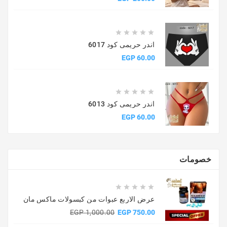





اندر حريمى كود 6017
السعر
60.00 EGP





اندر حريمى كود 6013
السعر
60.00 EGP
خصومات





عرض الاربع عبوات من كبسولات ماكس مان
السعر
السعر
1,000.00 EGP
750.00 EGP
الأساسي