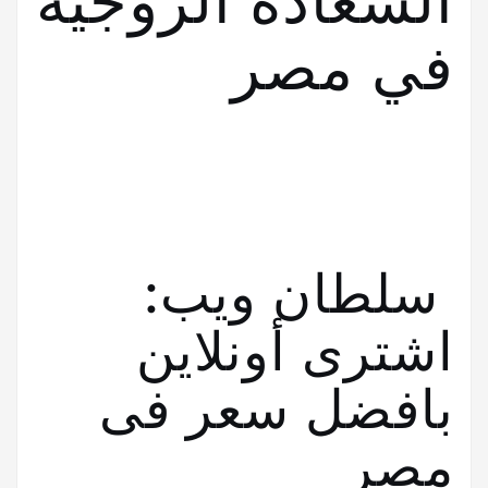
السعادة الزوجية
في مصر
سلطان ويب:
اشترى أونلاين
بافضل سعر فى
مصر