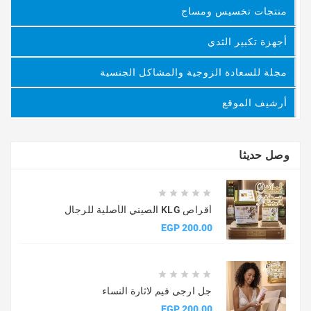
منتجات تخسيس ومساج
أجهزة تكبير الثدي
مجلة للسعادة الزوجية والمشاكل الجنسية
أرشيف الموقع
وصل حديثا





أقراص KLG الصيني الأصلية للرجال
السعر
200.00 EGP





جل ارجى فيم لاثارة النساء
السعر
200.00 EGP