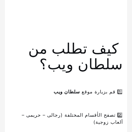
كيف تطلب من
سلطان ويب؟
1️⃣ قم بزيارة موقع
سلطان ويب
2️⃣ تصفح الأقسام المختلفة (رجالى – حريمى –
ألعاب زوجية)