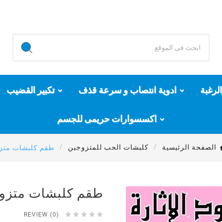
لرغبة
ادوية انتصاب و سرعة قذف
تكبير القضيب
اكسسوارات حريمى للجسم
الصفحة الرئيسية
كلبشات الحب للمتزوجين
طقم كلبشات متزو
طقم كلبشات متزوج





REVIEW (0)