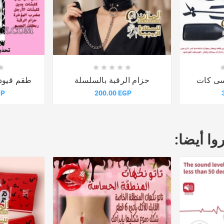











سى كات
حزام الرقبة بالسلسلة
طقم قيود
GP
200.00 EGP
وا أيضا: