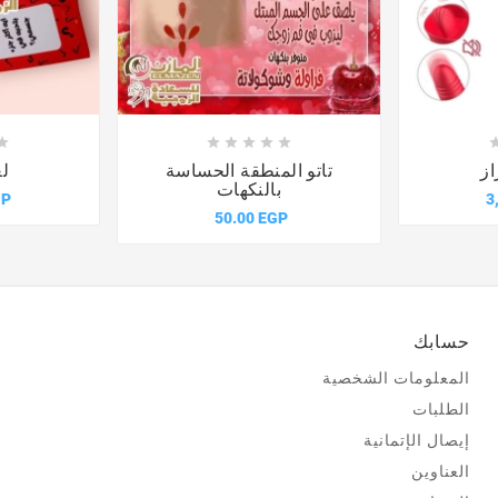











از
تاتو المنطقة الحساسة
لع
بالنكهات
GP
3
50.00 EGP
حسابك
المعلومات الشخصية
الطلبات
إيصال الإتمانية
العناوين