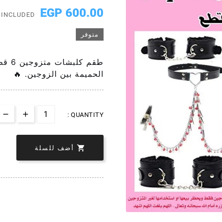
600.00 EGP
 INCLUDED
متوفر
طقم 
الحميمة بين الزوجين. 🔥
QUANTITY :

أضف للسلة