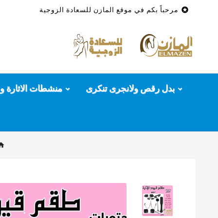

مرحباً بكم في موقع المازن للسعادة الزوجية
بدل رقص ولانجرى تنكرى
منشطات الاثارة وا