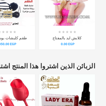















كلابش ايد بالمفتاح
طقم كلبشات بو
350.00 EGP
0.00 EGP
الزبائن الذين اشتروا هذا المنتج اشتر