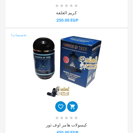





كريم العلقة
250.00 EGP
تخفيضات!







كبسولات هامر اوف ثور
450.00 EGP