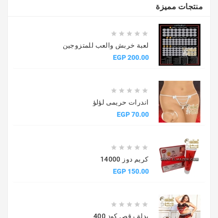
منتجات مميزة





لعبة خربش والعب للمتزوجين
السعر
200.00 EGP





اندرات حريمى لؤلؤ
السعر
70.00 EGP





كريم دوز 14000
السعر
150.00 EGP





بدلة رقص كود 400