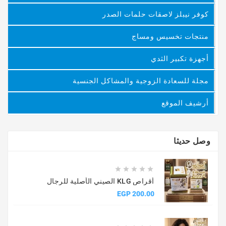
كوفر نيبلز لاصقات حلمات الصدر
منتجات تخسيس ومساج
أجهزة تكبير الثدي
مجلة للسعادة الزوجية والمشاكل الجنسية
أرشيف الموقع
وصل حديثا





أقراص KLG الصيني الأصلية للرجال
السعر
200.00 EGP