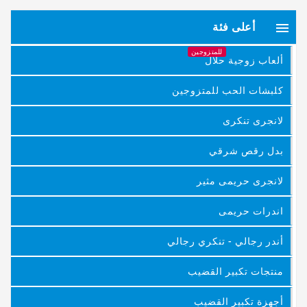

أعلى فئة
للمتزوجين
ألعاب زوجية حلال
كلبشات الحب للمتزوجين
لانجرى تنكرى
بدل رقص شرقي
لانجرى حريمى مثير
اندرات حريمى
أندر رجالي - تنكري رجالي
منتجات تكبير القضيب
أجهزة تكبير القضيب