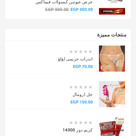
عرض عبوتين كبسولات فيماكس
السعر
السعر
500.00 EGP
450.00 EGP
الأساسي
منتجات مميزة





اندرات حريمى لؤلؤ
السعر
70.00 EGP





جل ارومال
السعر
150.00 EGP





كريم دوز 14000