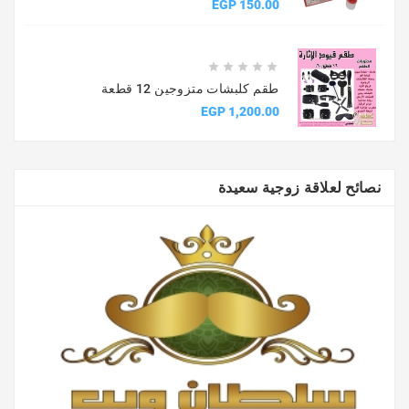
السعر
150.00 EGP





طقم كلبشات متزوجين 12 قطعة
السعر
1,200.00 EGP
نصائح لعلاقة زوجية سعيدة