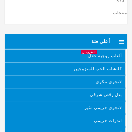
679
منتجات

أعلى فئة
للمتزوجين
ألعاب زوجية حلال
كلبشات الحب للمتزوجين
لانجرى تنكرى
بدل رقص شرقي
لانجرى حريمى مثير
اندرات حريمى